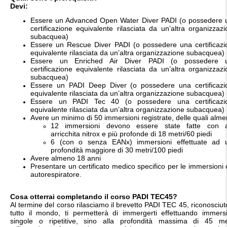
Devi:
Essere un Advanced Open Water Diver PADI (o possedere 
certificazione equivalente rilasciata da un’altra organizzaz
subacquea)
Essere un Rescue Diver PADI (o possedere una certificazi
equivalente rilasciata da un’altra organizzazione subacquea)
Essere un Enriched Air Diver PADI (o possedere 
certificazione equivalente rilasciata da un’altra organizzaz
subacquea)
Essere un PADI Deep Diver (o possedere una certificazi
equivalente rilasciata da un’altra organizzazione subacquea)
Essere un PADI Tec 40 (o possedere una certificazi
equivalente rilasciata da un’altra organizzazione subacquea)
Avere un minimo di 50 immersioni registrate, delle quali alme
12 immersioni devono essere state fatte con a
arricchita nitrox e più profonde di 18 metri/60 piedi
6 (con o senza EANx) immersioni effettuate ad 
profondità maggiore di 30 metri/100 piedi
Avere almeno 18 anni
Presentare un certificato medico specifico per le immersioni
autorespiratore.
Cosa otterrai completando il corso PADI TEC45?
Al termine del corso rilasciamo il brevetto PADI TEC 45, riconosciut
tutto il mondo, ti permetterà di immergerti effettuando immersi
singole o ripetitive, sino alla profondità massima di 45 met