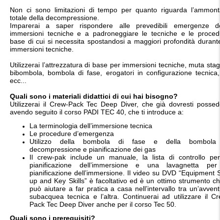
Non ci sono limitazioni di tempo per quanto riguarda l’ammont
totale della decompressione.
Imparerai a saper rispondere alle prevedibili emergenze de
immersioni tecniche e a padroneggiare le tecniche e le proced
base di cui si necessita spostandosi a maggiori profondità durant
immersioni tecniche.
Utilizzerai l’attrezzatura di base per immersioni tecniche, muta sta
bibombola, bombola di fase, erogatori in configurazione tecnica,
ecc...
Quali sono i materiali didattici di cui hai bisogno?
Utilizzerai il Crew-Pack Tec Deep Diver, che già dovresti possed
avendo seguito il corso PADI TEC 40, che ti introduce a:
La terminologia dell’immersione tecnica
Le procedure d’emergenza
Utilizzo della bombola di fase e della bombola
decompressione e pianificazione dei gas
Il crew-pak include un manuale, la lista di controllo per
pianificazione dell’immersione e una lavagnetta per
pianificazione dell’immersione. Il video su DVD “Equipment 
up and Key Skills” è facoltativo ed è un ottimo strumento ch
può aiutare a far pratica a casa nell’intervallo tra un’avven
subacquea tecnica e l’altra. Continuerai ad utilizzare il C
Pack Tec Deep Diver anche per il corso Tec 50.
Quali sono i prerequisiti?