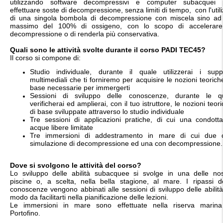
utilizzando software decompressivi e computer subacquei 
effettuare soste di decompressione, senza limiti di tempo, con l'util
di una singola bombola di decompressione con miscela sino ad
massimo del 100% di ossigeno, con lo scopo di accelerare
decompressione o di renderla più conservativa.
Quali sono le attività svolte durante il corso PADI TEC45?
Il corso si compone di:
Studio individuale, durante il quale utilizzerai i suppo
multimediali che ti forniremo per acquisire le nozioni teorich
base necessarie per immergerti
Sessioni di sviluppo delle conoscenze, durante le qu
verificherai ed amplierai, con il tuo istruttore, le nozioni teor
di base sviluppate attraverso lo studio individuale
Tre sessioni di applicazioni pratiche, di cui una condotta
acque libere limitate
Tre immersioni di addestramento in mare di cui due 
simulazione di decompressione ed una con decompressione.
Dove si svolgono le attività del corso?
Lo sviluppo delle abilità subacquee si svolge in una delle nos
piscine o, a scelta, nella bella stagione, al mare. I ripassi de
conoscenze vengono abbinati alle sessioni di sviluppo delle abilità
modo da facilitarti nella pianificazione delle lezioni.
Le immersioni in mare sono effettuate nella riserva marina
Portofino.