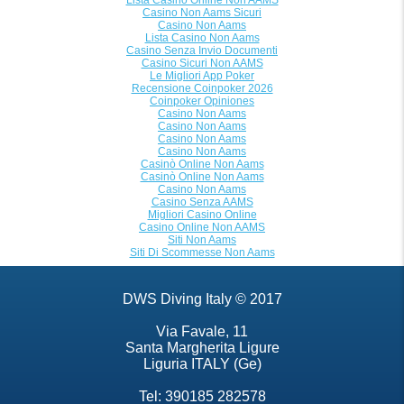
Lista Casino Online Non AAMS
Casino Non Aams Sicuri
Casino Non Aams
Lista Casino Non Aams
Casino Senza Invio Documenti
Casino Sicuri Non AAMS
Le Migliori App Poker
Recensione Coinpoker 2026
Coinpoker Opiniones
Casino Non Aams
Casino Non Aams
Casino Non Aams
Casino Non Aams
Casinò Online Non Aams
Casinò Online Non Aams
Casino Non Aams
Casino Senza AAMS
Migliori Casino Online
Casino Online Non AAMS
Siti Non Aams
Siti Di Scommesse Non Aams
DWS Diving Italy © 2017
Via Favale, 11
Santa Margherita Ligure
Liguria ITALY (Ge)
Tel: 390185 282578