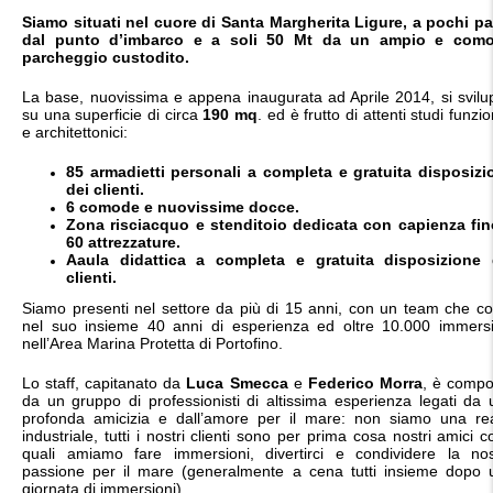
Siamo situati nel cuore di Santa Margherita Ligure, a pochi pa
dal punto d’imbarco e a soli 50 Mt da un ampio e com
parcheggio custodito.
La base, nuovissima e appena inaugurata ad Aprile 2014, si svilu
su una superficie di circa
190 mq
. ed è frutto di attenti studi funzio
e architettonici:
85 armadietti personali a completa e gratuita disposizi
dei clienti.
6 comode e nuovissime docce.
Zona risciacquo e stenditoio dedicata con capienza fin
60 attrezzature.
Aaula didattica a completa e gratuita disposizione 
clienti.
Siamo presenti nel settore da più di 15 anni, con un team che co
nel suo insieme 40 anni di esperienza ed oltre 10.000 immersi
nell’Area Marina Protetta di Portofino.
Lo staff, capitanato da
Luca Smecca
e
Federico Morra
, è compo
da un gruppo di professionisti di altissima esperienza legati da
profonda amicizia e dall’amore per il mare: non siamo una rea
industriale, tutti i nostri clienti sono per prima cosa nostri amici c
quali amiamo fare immersioni, divertirci e condividere la nos
passione per il mare (generalmente a cena tutti insieme dopo 
giornata di immersioni).