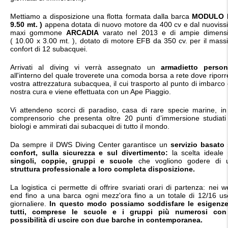
Mettiamo a disposizione una flotta formata dalla barca
MODULO 
9.50 mt. )
appena dotata di nuovo motore da 400 cv e dal nuoviss
maxi gommone
ARCADIA
varato nel 2013 e di ampie dimensi
( 10.00 x 3.00 mt. ), dotato di motore EFB da 350 cv. per il mas
confort di 12 subacquei.
Arrivati al diving vi verrà assegnato un
armadietto person
all'interno del quale troverete una comoda borsa a rete dove riporr
vostra attrezzatura subacquea, il cui trasporto al punto di imbarco
nostra cura e viene effettuata con un Ape Piaggio.
Vi attendeno scorci di paradiso, casa di rare specie marine, in
comprensorio che presenta oltre 20 punti d’immersione studiati
biologi e ammirati dai subacquei di tutto il mondo.
Da sempre il DWS Diving Center garantisce un
servizio basato 
confort, sulla sicurezza e sul divertimento:
la scelta ideale 
singoli, coppie, gruppi e scuole
che vogliono godere di 
struttura professionale a loro completa disposizione.
La logistica ci permette di offrire svariati orari di partenza: nei 
end fino a una barca ogni mezz'ora fino a un totale di 12/16 usc
giornaliere.
In questo modo possiamo soddisfare le esigenze
tutti, comprese le scuole e i gruppi più numerosi con
possibilità di uscire con due barche in contemporanea.