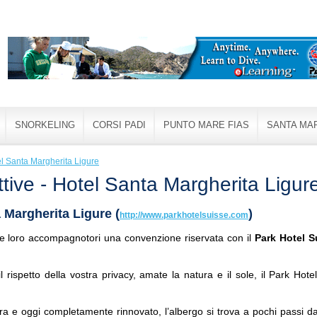
SNORKELING
CORSI PADI
PUNTO MARE FIAS
SANTA MAR
tel Santa Margherita Ligure
ttive - Hotel Santa Margherita Ligur
 Margherita Ligure (
)
http://www.parkhotelsuisse.com
i e loro accompagnotori una convenzione riservata con il
Park Hotel S
il rispetto della vostra privacy, amate la natura e il sole, il Park Hote
ra e oggi completamente rinnovato, l’albergo si trova a pochi passi dal