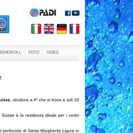
GHERITA L
FOTO
VIDEO
e
uisse
, struttura a 4* che si trova a soli 10
l Suisse è la residenza ideale per i vostri
 porticciolo di Santa Margherita Ligure in