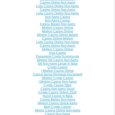
Casino Online Non Aams
Lista Casino Online Non Aams
Casino Online Non Aams
Lista Casino Online Non Aams
Non Aams Casino
Non Aams Casino
Casino Italiani Non Aams
Migliori Casino Online
Migliori Casino Online
Migliori Casino Online Italiani
Casino Online Migliori
Lista Casino Online Non Aams
Casino Online Non Aams
Migliori Casino Online
Visa Casino
Pagamenti Crypto Scommesse
Migliori Siti Casino Non Aams
Siti Non Aams Legali In Italia
Crypto Casino
I Migliori Casino Online
Casino Senza Richiesta Documenti
Migliori Crypto Casino
I Migliori Casino Non Aams
Crypto Casino Sites
Casino Non Aams Sicuri
Crypto Casino Online 2026
Nuovi Casino In Italia
Casino Italiani Non Aams
Migliori Casino Online Aams
Best Crypto Casino
Miglior Casino Online Non Aams
Casinò Non Aams