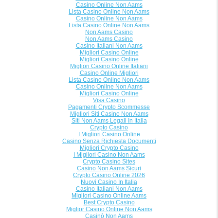
Casino Online Non Aams
Lista Casino Online Non Aams
Casino Online Non Aams
Lista Casino Online Non Aams
Non Aams Casino
Non Aams Casino
Casino Italiani Non Aams
Migliori Casino Online
Migliori Casino Online
Migliori Casino Online Italiani
Casino Online Migliori
Lista Casino Online Non Aams
Casino Online Non Aams
Migliori Casino Online
Visa Casino
Pagamenti Crypto Scommesse
Migliori Siti Casino Non Aams
Siti Non Aams Legali In Italia
Crypto Casino
I Migliori Casino Online
Casino Senza Richiesta Documenti
Migliori Crypto Casino
I Migliori Casino Non Aams
Crypto Casino Sites
Casino Non Aams Sicuri
Crypto Casino Online 2026
Nuovi Casino In Italia
Casino Italiani Non Aams
Migliori Casino Online Aams
Best Crypto Casino
Miglior Casino Online Non Aams
Casinò Non Aams