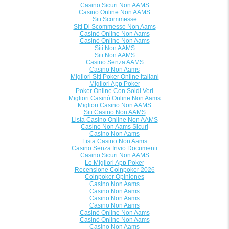
Casino Sicuri Non AAMS
Casino Online Non AAMS
Siti Scommesse
Siti Di Scommesse Non Aams
Casinò Online Non Aams
Casinò Online Non Aams
Siti Non AAMS
Siti Non AAMS
Casino Senza AAMS
Casino Non Aams
Migliori Siti Poker Online Italiani
Migliori App Poker
Poker Online Con Soldi Veri
Migliori Casinò Online Non Aams
Migliori Casino Non AAMS
Siti Casino Non AAMS
Lista Casino Online Non AAMS
Casino Non Aams Sicuri
Casino Non Aams
Lista Casino Non Aams
Casino Senza Invio Documenti
Casino Sicuri Non AAMS
Le Migliori App Poker
Recensione Coinpoker 2026
Coinpoker Opiniones
Casino Non Aams
Casino Non Aams
Casino Non Aams
Casino Non Aams
Casinò Online Non Aams
Casinò Online Non Aams
Casino Non Aams