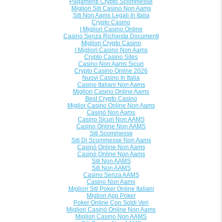
Pagamenti Crypto Scommesse
Migliori Siti Casino Non Aams
Siti Non Aams Legali In Italia
Crypto Casino
I Migliori Casino Online
Casino Senza Richiesta Documenti
Migliori Crypto Casino
I Migliori Casino Non Aams
Crypto Casino Sites
Casino Non Aams Sicuri
Crypto Casino Online 2026
Nuovi Casino In Italia
Casino Italiani Non Aams
Migliori Casino Online Aams
Best Crypto Casino
Miglior Casino Online Non Aams
Casinò Non Aams
Casino Sicuri Non AAMS
Casino Online Non AAMS
Siti Scommesse
Siti Di Scommesse Non Aams
Casinò Online Non Aams
Casinò Online Non Aams
Siti Non AAMS
Siti Non AAMS
Casino Senza AAMS
Casino Non Aams
Migliori Siti Poker Online Italiani
Migliori App Poker
Poker Online Con Soldi Veri
Migliori Casinò Online Non Aams
Migliori Casino Non AAMS