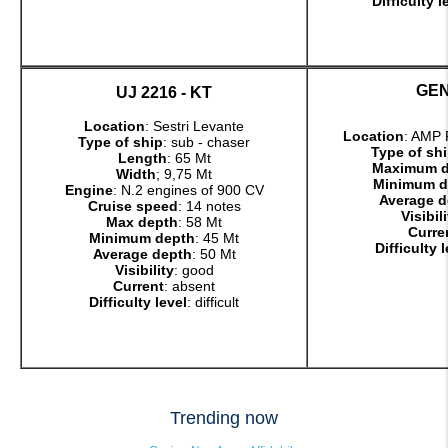
Difficulty l
GE
UJ 2216 - KT
Location
: Sestri Levante
Location
: AMP P
Type of ship
: sub - chaser
Type of sh
Length
: 65 Mt
Maximum d
Width
; 9,75 Mt
Minimum d
Engine
: N.2 engines of 900 CV
Average d
Cruise speed
: 14 notes
Visibili
Max depth
: 58 Mt
Curre
Minimum depth
: 45 Mt
Difficulty 
Average depth
: 50 Mt
Visibility
: good
Current
: absent
Difficulty level
: difficult
Trending now