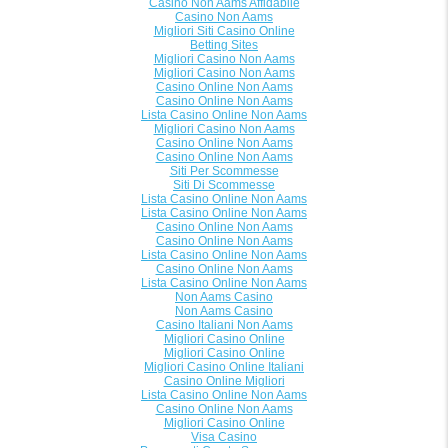
Casino Non Aams Affidabile
Casino Non Aams
Migliori Siti Casino Online
Betting Sites
Migliori Casino Non Aams
Migliori Casino Non Aams
Casino Online Non Aams
Casino Online Non Aams
Lista Casino Online Non Aams
Migliori Casino Non Aams
Casino Online Non Aams
Casino Online Non Aams
Siti Per Scommesse
Siti Di Scommesse
Lista Casino Online Non Aams
Lista Casino Online Non Aams
Casino Online Non Aams
Casino Online Non Aams
Lista Casino Online Non Aams
Casino Online Non Aams
Lista Casino Online Non Aams
Non Aams Casino
Non Aams Casino
Casino Italiani Non Aams
Migliori Casino Online
Migliori Casino Online
Migliori Casino Online Italiani
Casino Online Migliori
Lista Casino Online Non Aams
Casino Online Non Aams
Migliori Casino Online
Visa Casino