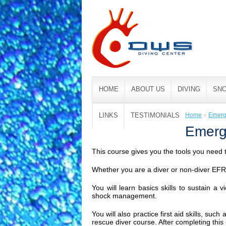
HOME
ABOUT US
DIVING
SNO
LINKS
TESTIMONIALS
Home
»
Emerg
Emerg
This course gives you the tools you need to
Whether you are a diver or non-diver EFR 
You will learn basics skills to sustain a 
shock management.
You will also practice first aid skills, su
rescue diver course. After completing this