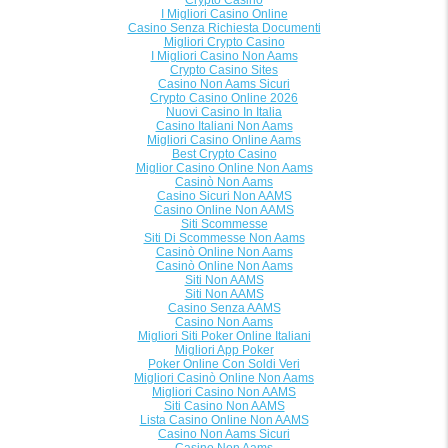
Crypto Casino
I Migliori Casino Online
Casino Senza Richiesta Documenti
Migliori Crypto Casino
I Migliori Casino Non Aams
Crypto Casino Sites
Casino Non Aams Sicuri
Crypto Casino Online 2026
Nuovi Casino In Italia
Casino Italiani Non Aams
Migliori Casino Online Aams
Best Crypto Casino
Miglior Casino Online Non Aams
Casinò Non Aams
Casino Sicuri Non AAMS
Casino Online Non AAMS
Siti Scommesse
Siti Di Scommesse Non Aams
Casinò Online Non Aams
Casinò Online Non Aams
Siti Non AAMS
Siti Non AAMS
Casino Senza AAMS
Casino Non Aams
Migliori Siti Poker Online Italiani
Migliori App Poker
Poker Online Con Soldi Veri
Migliori Casinò Online Non Aams
Migliori Casino Non AAMS
Siti Casino Non AAMS
Lista Casino Online Non AAMS
Casino Non Aams Sicuri