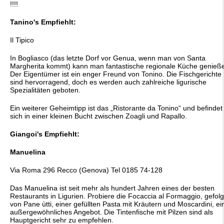
!!!!
Tanino's Empfiehlt:
Il Tipico
In Bogliasco (das letzte Dorf vor Genua, wenn man von Santa
Margherita kommt) kann man fantastische regionale Küche genieß
Der Eigentümer ist ein enger Freund von Tonino. Die Fischgerichte
sind hervorragend, doch es werden auch zahlreiche ligurische
Spezialitäten geboten.
Ein weiterer Geheimtipp ist das „Ristorante da Tonino“ und befindet
sich in einer kleinen Bucht zwischen Zoagli und Rapallo.
Giangoi's Empfiehlt:
Manuelina
Via Roma 296 Recco (Genova) Tel 0185 74-128
Das Manuelina ist seit mehr als hundert Jahren eines der besten
Restaurants in Ligurien. Probiere die Focaccia al Formaggio, gefolg
von Pane ùtti, einer gefüllten Pasta mit Kräutern und Moscardini, ei
außergewöhnliches Angebot. Die Tintenfische mit Pilzen sind als
Hauptgericht sehr zu empfehlen.