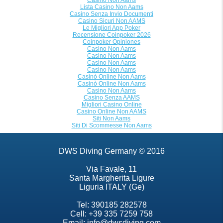
Casino Non Aams
Lista Casino Non Aams
Casino Senza Invio Documenti
Casino Sicuri Non AAMS
Le Migliori App Poker
Recensione Coinpoker 2026
Coinpoker Opiniones
Casino Non Aams
Casino Non Aams
Casino Non Aams
Casino Non Aams
Casinò Online Non Aams
Casinò Online Non Aams
Casino Non Aams
Casino Senza AAMS
Migliori Casino Online
Casino Online Non AAMS
Siti Non Aams
Siti Di Scommesse Non Aams
DWS Diving Germany © 2016
Via Favale, 11
Santa Margherita Ligure
Liguria ITALY (Ge)
Tel: 390185 282578
Cell: +39 335 7259 758
Email:
info@dwsdiving.com