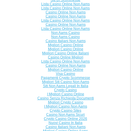
Siti Di Scommesse
Lista Casino Online Non Aams
Lista Casino Online Non Aams
Casino Online Non Aams
Casino Online Non Aams
Lista Casino Online Non Aams
Casino Online Non Aams
Lista Casino Online Non Aams
Non Aams Casino
Non Aams Casino
Casino Italiani Non Aams
Migliori Casino Online
Migliori Casino Online
Migliori Casino Online Italiani
Casino Online Migliori
Lista Casino Online Non Aams
Casino Online Non Aams
Migliori Casino Online
Visa Casino
Pagamenti Crypto Scommesse
Migliori Siti Casino Non Aams
Siti Non Aams Legali In Italia
Crypto Casino
I Migliori Casino Online
Casino Senza Richiesta Documenti
Migliori Crypto Casino
I Migliori Casino Non Aams
Crypto Casino Sites
Casino Non Aams Sicuri
Crypto Casino Online 2026
Nuovi Casino In Italia
Casino Italiani Non Aams