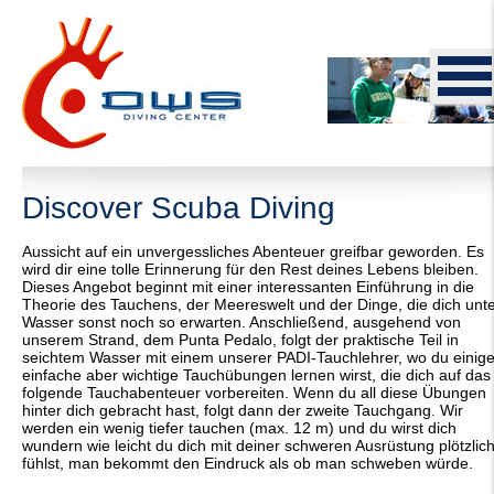
Discover Scuba Diving
Aussicht auf ein unvergessliches Abenteuer greifbar geworden. Es
wird dir eine tolle Erinnerung für den Rest deines Lebens bleiben.
Dieses Angebot beginnt mit einer interessanten Einführung in die
Theorie des Tauchens, der Meereswelt und der Dinge, die dich unt
Wasser sonst noch so erwarten. Anschließend, ausgehend von
unserem Strand, dem Punta Pedalo, folgt der praktische Teil in
seichtem Wasser mit einem unserer PADI-Tauchlehrer, wo du einig
einfache aber wichtige Tauchübungen lernen wirst, die dich auf das
folgende Tauchabenteuer vorbereiten. Wenn du all diese Übungen
hinter dich gebracht hast, folgt dann der zweite Tauchgang. Wir
werden ein wenig tiefer tauchen (max. 12 m) und du wirst dich
wundern wie leicht du dich mit deiner schweren Ausrüstung plötzlic
fühlst, man bekommt den Eindruck als ob man schweben würde.