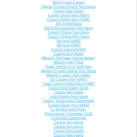
Best Crypto Casino
Miglior Casino Online Non Aams
Casinò Non Aams
Casino Sicuri Non AAMS
Casino Online Non AAMS
Siti Scommesse
Siti Di Scommesse Non Aams
Casinò Online Non Aams
Casinò Online Non Aams
Siti Non AAMS
Siti Non AAMS
Casino Senza AAMS
Casino Non Aams
Migliori Siti Poker Online Italiani
Migliori App Poker
Poker Online Con Soldi Veri
Migliori Casinò Online Non Aams
Migliori Casino Non AAMS
Siti Casino Non AAMS
Lista Casino Online Non AAMS
Casino Non Aams Sicuri
Casino Non Aams
Lista Casino Non Aams
Casino Senza Invio Documenti
Casino Sicuri Non AAMS
Le Migliori App Poker
Recensione Coinpoker 2026
Coinpoker Opiniones
Casino Non Aams
Casino Non Aams
Casino Non Aams
Casino Non Aams