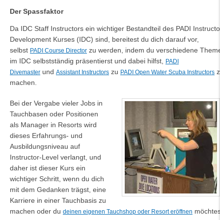
Der Spassfaktor
Da IDC Staff Instructors ein wichtiger Bestandteil des PADI Instructo
Development Kurses (IDC) sind, bereitest du dich darauf vor,
selbst
zu werden, indem du verschiedene Them
PADI Course Director
im IDC selbstständig präsentierst und dabei hilfst,
PADI
und
zu
z
Divemaster
Assistant Instructors
PADI Open Water Scuba Instructors
machen.
Bei der Vergabe vieler Jobs in
Tauchbasen oder Positionen
als Manager in Resorts wird
dieses Erfahrungs- und
Ausbildungsniveau auf
Instructor-Level verlangt, und
daher ist dieser Kurs ein
wichtiger Schritt, wenn du dich
mit dem Gedanken trägst, eine
Karriere in einer Tauchbasis zu
machen oder du
möchtes
deinen eigenen Tauchshop oder Resort eröffnen